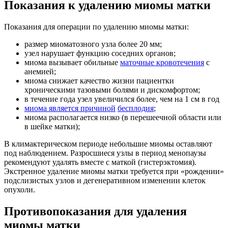
Показания к удалению миомы матки
Показания для операции по удалению миомы матки:
размер миоматозного узла более 20 мм;
узел нарушает функцию соседних органов;
миома вызывает обильные
маточные кровотечения
с
анемией;
миома снижает качество жизни пациентки
хроническими тазовыми болями и дискомфортом;
в течение года узел увеличился более, чем на 1 см в год
миома является причиной
бесплодия
;
миома располагается низко (в перешеечной области или
в шейке матки);
В климактерическом периоде небольшие миомы оставляют
под наблюдением. Разросшиеся узлы в период менопаузы
рекомендуют удалять вместе с маткой (гистерэктомия).
Экстренное удаление миомы матки требуется при «рождении»
подслизистых узлов и дегенеративном изменении клеток
опухоли.
Противопоказания для удаления
миомы матки