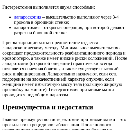
Гистерэктомия выполняется двумя способами:
лапароскопия
– вмешательство выполняют через 3-4
прокола в брюшной стенке;
лапаротомия – открытая операция, при которой делают
разрез на брюшной стенке.
При экстирпации матки предпочтение отдается
лапароскопическому методу. Минимальное вмешательство
сокращает продолжительность реабилитационного периода и
кровопотерю, а также имеет низкие риски осложнений. После
лапаротомии (открытой операции) практически всегда
появляется спаечная болезнь, а также существует высокий
риск инфицирования. Лапаротомию назначают, если есть
подозрение на злокачественный характер опухоли, если
женщина имеет избыточную массу тела (большую жировую
прослойку на животе). Гистерэктомия при миоме матки
проводится под общим наркозом.
Преимущества и недостатки
Главное преимущество гистерэктомии при миоме матки – это
профилактика рецидивов заболевания. После полного
удаления тела детородного органа женщина больше не