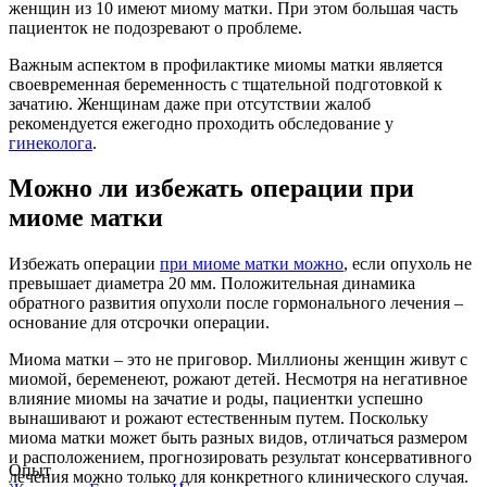
женщин из 10 имеют миому матки. При этом большая часть
пациенток не подозревают о проблеме.
Важным аспектом в профилактике миомы матки является
своевременная беременность с тщательной подготовкой к
зачатию. Женщинам даже при отсутствии жалоб
рекомендуется ежегодно проходить обследование у
гинеколога
.
Можно ли избежать операции при
миоме матки
Избежать операции
при миоме матки можно
, если опухоль не
превышает диаметра 20 мм. Положительная динамика
обратного развития опухоли после гормонального лечения –
основание для отсрочки операции.
Миома матки – это не приговор. Миллионы женщин живут с
миомой, беременеют, рожают детей. Несмотря на негативное
влияние миомы на зачатие и роды, пациентки успешно
вынашивают и рожают естественным путем. Поскольку
миома матки может быть разных видов, отличаться размером
и расположением, прогнозировать результат консервативного
Опыт
лечения можно только для конкретного клинического случая.