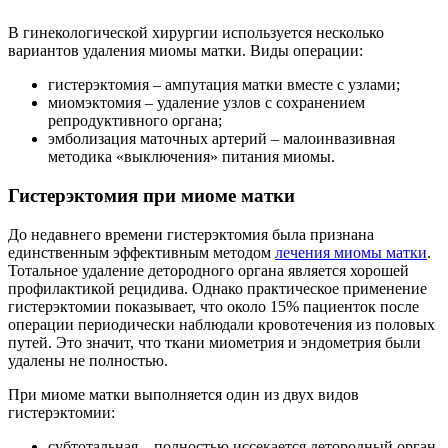
В гинекологической хирургии используется несколько
вариантов удаления миомы матки. Виды операции:
гистерэктомия – ампутация матки вместе с узлами;
миомэктомия – удаление узлов с сохранением
репродуктивного органа;
эмболизация маточных артерий – малоинвазивная
методика «выключения» питания миомы.
Гистерэктомия при миоме матки
До недавнего времени гистерэктомия была признана
единственным эффективным методом
лечения миомы матки
.
Тотальное удаление детородного органа является хорошей
профилактикой рецидива. Однако практическое применение
гистерэктомии показывает, что около 15% пациенток после
операции периодически наблюдали кровотечения из половых
путей. Это значит, что ткани миометрия и эндометрия были
удалены не полностью.
При миоме матки выполняется один из двух видов
гистерэктомии:
субтотальная – полностью иссекается детородный орган,