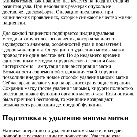
Миомэктомия, как правило, назначается на поздних стадиях
развития узла. При небольших размерах опухоль не
доставляет дискомфорта. Операцию предлагают при
клинических проявлениях, которые снижают качество жизни
пациентки.
Для каждой пациентки подбирается индивидуальная
методика хирургического лечения, которая зависит от
акушерского анамнеза, особенностей узла и показателей
здоровья женщины. Операции по удалению миомы матки
проводят не один десяток лет. Но до недавнего времени
единственным методом хирургического лечения была
гистерэктомия – ампутация или экстирпация матки.
Возможности современной эндоскопической хирургии
позволили внедрить новые способы удаления миомы матки.
Сейчас врачи делают упор на органосохраняющие операции.
Сохранив матку (после удаления миомы), хирурги полностью
восстанавливают функцию органов малого таза. Если опухоль
была причиной бесплодия, то женщине возвращают
возможность реализации детородной функции.
Подготовка к удалению миомы матки
Назначая операцию по удалению миомы матки, врач дает
подробные рекомендации по подготовке. Удаление узла