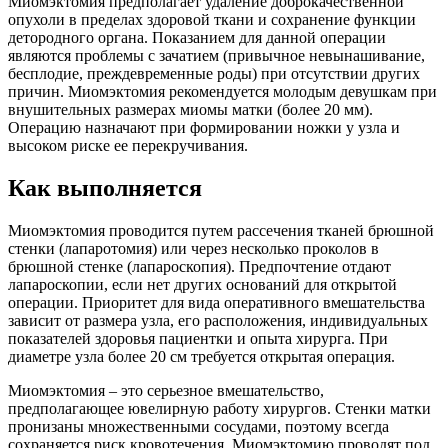
Миомэктомия предполагает удаление доброкачественной
опухоли в пределах здоровой ткани и сохранение функции
детородного органа. Показанием для данной операции
являются проблемы с зачатием (привычное невынашивание,
бесплодие, преждевременные роды) при отсутствии других
причин. Миомэктомия рекомендуется молодым девушкам при
внушительных размерах миомы матки (более 20 мм).
Операцию назначают при формировании ножки у узла и
высоком риске ее перекручивания.
Как выполняется
Миомэктомия проводится путем рассечения тканей брюшной
стенки (лапаротомия) или через несколько проколов в
брюшной стенке (лапароскопия). Предпочтение отдают
лапароскопии, если нет других оснований для открытой
операции. Приоритет для вида оперативного вмешательства
зависит от размера узла, его расположения, индивидуальных
показателей здоровья пациентки и опыта хирурга. При
диаметре узла более 20 см требуется открытая операция.
Миомэктомия – это серьезное вмешательство,
предполагающее ювелирную работу хирургов. Стенки матки
пронизаны множественными сосудами, поэтому всегда
сохраняется риск кровотечения. Миомэктомию проводят под