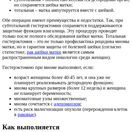
но сохраняется шейка матки;
тотальная – матка ампутируется вместе с шейкой.
Обе операции имеют преимущества и недостатки. Так, при
субтотальной гистерэктомии сохраняется поддерживаются
защитные функции влагалища. Эту процедуру проводят
только после полного обследования шейки матки. Тотальная
гистерэктомия – это не только профилактика рецидива миомы
матки, но и гарантия защиты от болезней шейки (согласно
статистике,
рак шейки матки
является самым
распространенным видом онкологии среди женщин).
Гистерэктомию при миоме выполняют, если:
возраст женщины более 40-45 лет, и она уже не
планирует реализовывать детородную функцию;
миома крупных размеров (более 12 недель) и женщина
не планирует беременность;
миоматозные узлы множественные;
миома сочетается с
аденомиозом
;
есть риск малигнизации опухоли (перерождения клеток
в
раковые
).
Как выполняется