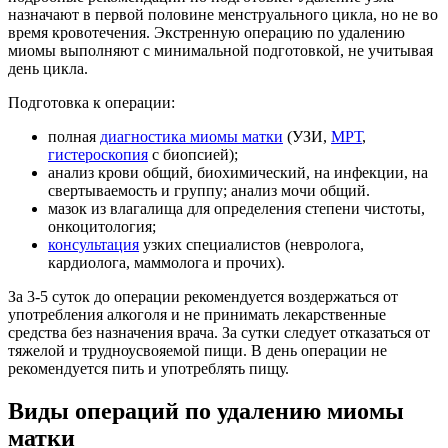
назначают в первой половине менструального цикла, но не во
время кровотечения. Экстренную операцию по удалению
миомы выполняют с минимальной подготовкой, не учитывая
день цикла.
Подготовка к операции:
полная
диагностика миомы матки
(УЗИ,
МРТ
,
гистероскопия
с биопсией);
анализ крови общий, биохимический, на инфекции, на
свертываемость и группу; анализ мочи общий.
мазок из влагалища для определения степени чистоты,
онкоцитология;
консультация
узких специалистов (невролога,
кардиолога, маммолога и прочих).
За 3-5 суток до операции рекомендуется воздержаться от
употребления алкоголя и не принимать лекарственные
средства без назначения врача. За сутки следует отказаться от
тяжелой и трудноусвояемой пищи. В день операции не
рекомендуется пить и употреблять пищу.
Виды операций по удалению миомы
матки