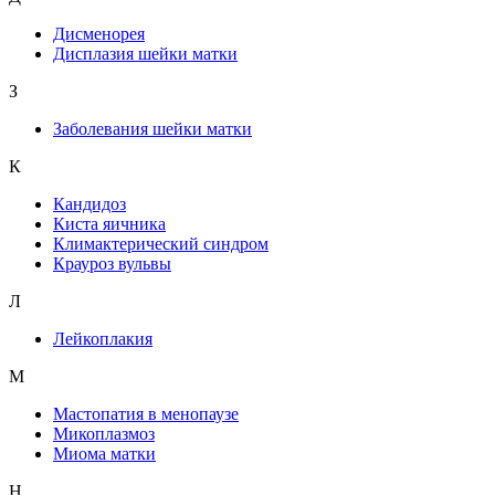
Дисменорея
Дисплазия шейки матки
З
Заболевания шейки матки
К
Кандидоз
Киста яичника
Климактерический синдром
Крауроз вульвы
Л
Лейкоплакия
М
Мастопатия в менопаузе
Микоплазмоз
Миома матки
Н