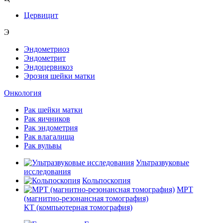
Цервицит
Э
Эндометриоз
Эндометрит
Эндоцервикоз
Эрозия шейки матки
Онкология
Рак шейки матки
Рак яичников
Рак эндометрия
Рак влагалища
Рак вульвы
Ультразвуковые
исследования
Кольпоскопия
МРТ
(магнитно-резонансная томография)
КТ (компьютерная томография)