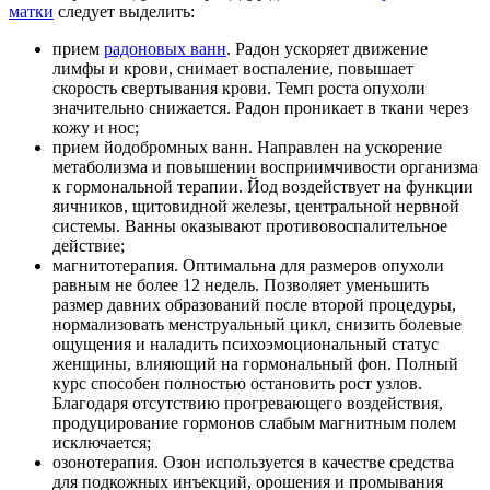
матки
следует выделить:
прием
радоновых ванн
. Радон ускоряет движение
лимфы и крови, снимает воспаление, повышает
скорость свертывания крови. Темп роста опухоли
значительно снижается. Радон проникает в ткани через
кожу и нос;
прием йодобромных ванн. Направлен на ускорение
метаболизма и повышении восприимчивости организма
к гормональной терапии. Йод воздействует на функции
яичников, щитовидной железы, центральной нервной
системы. Ванны оказывают противовоспалительное
действие;
магнитотерапия. Оптимальна для размеров опухоли
равным не более 12 недель. Позволяет уменьшить
размер давних образований после второй процедуры,
нормализовать менструальный цикл, снизить болевые
ощущения и наладить психоэмоциональный статус
женщины, влияющий на гормональный фон. Полный
курс способен полностью остановить рост узлов.
Благодаря отсутствию прогревающего воздействия,
продуцирование гормонов слабым магнитным полем
исключается;
озонотерапия. Озон используется в качестве средства
для подкожных инъекций, орошения и промывания