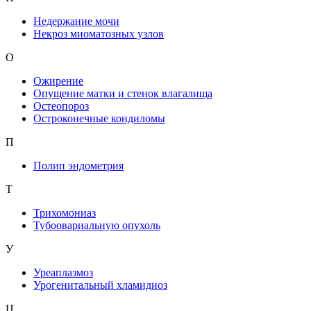
Недержание мочи
Некроз миоматозных узлов
О
Ожирение
Опущение матки и стенок влагалища
Остеопороз
Остроконечные кондиломы
П
Полип эндометрия
Т
Трихомониаз
Тубоовариальную опухоль
У
Уреаплазмоз
Урогенитальный хламидиоз
Ц