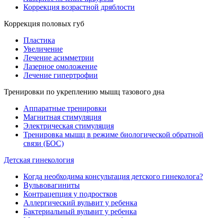
Коррекция возрастной дряблости
Коррекция половых губ
Пластика
Увеличение
Лечение асимметрии
Лазерное омоложение
Лечение гипертрофии
Тренировки по укреплению мышц тазового дна
Аппаратные тренировки
Магнитная стимуляция
Электрическая стимуляция
Тренировка мышц в режиме биологической обратной
связи (БОС)
Детская гинекология
Когда необходима консультация детского гинеколога?
Вульвовагиниты
Контрацепция у подростков
Аллергический вульвит у ребенка
Бактериальный вульвит у ребенка