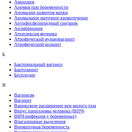
Аменорея
Анемия при беременности
Аномалии развития матки
Аномальное маточное кровотечение
Антифосфолипидный синдром
Анэмбриония
Апоплексия яичника
Атрофический вульвовагинит
Атрофический кольпит
Б
Бактериальный вагиноз
Бартолинит
Бесплодие
В
Вагинизм
Вагинит
Варикозное расширение вен малого таза
Вирус папилломы человека (ВПЧ)
ВИЧ-инфекция у беременных)
Влагалищные выделения
Внематочная беременность