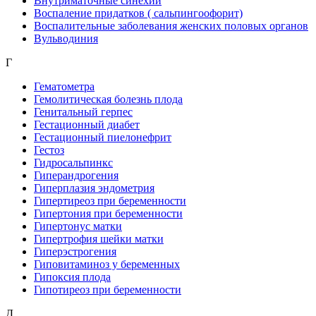
Внутриматочные синехии
Воспаление придатков ( сальпингоофорит)
Воспалительные заболевания женских половых органов
Вульводиния
Г
Гематометра
Гемолитическая болезнь плода
Генитальный герпес
Гестационный диабет
Гестационный пиелонефрит
Гестоз
Гидросальпинкс
Гиперандрогения
Гиперплазия эндометрия
Гипертиреоз при беременности
Гипертония при беременности
Гипертонус матки
Гипертрофия шейки матки
Гиперэстрогения
Гиповитаминоз у беременных
Гипоксия плода
Гипотиреоз при беременности
Д