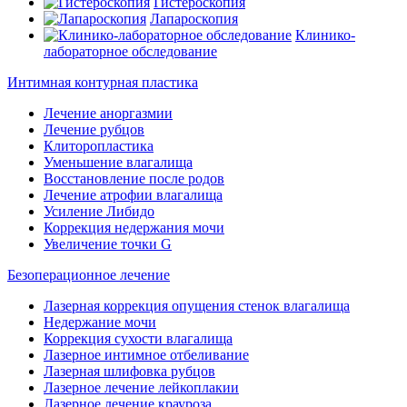
Гистероскопия
Лапароскопия
Клинико-
лабораторное обследование
Интимная контурная пластика
Лечение аноргазмии
Лечение рубцов
Клиторопластика
Уменьшение влагалища
Восстановление после родов
Лечение атрофии влагалища
Усиление Либидо
Коррекция недержания мочи
Увеличение точки G
Безоперационное лечение
Лазерная коррекция опущения стенок влагалища
Недержание мочи
Коррекция сухости влагалища
Лазерное интимное отбеливание
Лазерная шлифовка рубцов
Лазерное лечение лейкоплакии
Лазерное лечение крауроза