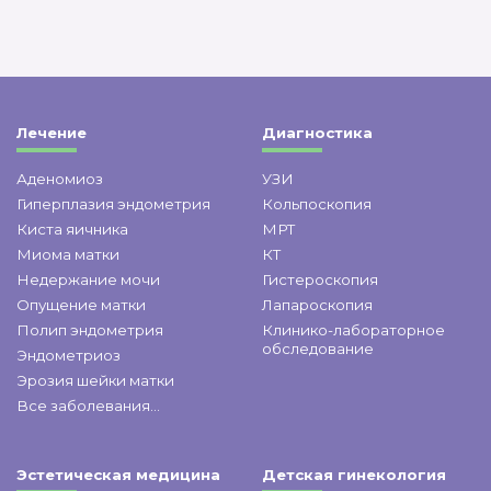
Лечение
Диагностика
Аденомиоз
УЗИ
Гиперплазия эндометрия
Кольпоскопия
Киста яичника
МРТ
Миома матки
КТ
Недержание мочи
Гистероскопия
Опущение матки
Лапароскопия
Полип эндометрия
Клинико-лабораторное
обследование
Эндометриоз
Эрозия шейки матки
Все заболевания...
Эстетическая медицина
Детская гинекология