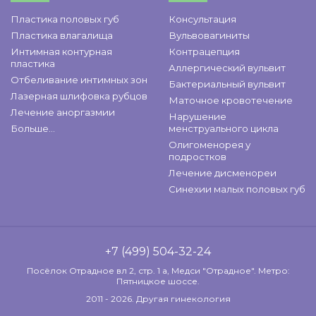
Пластика половых губ
Консультация
Пластика влагалища
Вульвовагиниты
Интимная контурная
Контрацепция
пластика
Аллергический вульвит
Отбеливание интимных зон
Бактериальный вульвит
Лазерная шлифовка рубцов
Маточное кровотечение
Лечение аноргазмии
Нарушение
Больше...
менструального цикла
Олигоменорея у
подростков
Лечение дисменореи
Синехии малых половых губ
+7 (499) 504-32-24
Посёлок Отрадное вл 2, стр. 1 а, Медси "Отрадное". Метро:
Пятницкое шоссе.
2011 - 2026. Другая гинекология