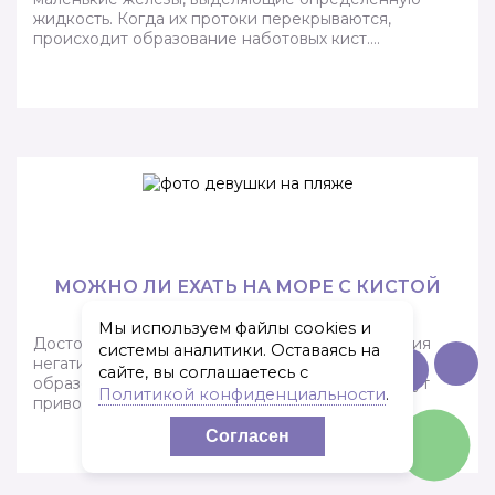
жидкость. Когда их протоки перекрываются,
происходит образование наботовых кист….
МОЖНО ЛИ ЕХАТЬ НА МОРЕ С КИСТОЙ
ЯИЧНИКА
Мы используем файлы cookies и
Достоверно известно, что избыточная инсоляция
системы аналитики. Оставаясь на
негативно влияет на любые опухолевидные
сайте, вы соглашаетесь с
образования в организме человека, так как могут
Политикой конфиденциальности
.
приводить к их озлокачествлению….
Согласен