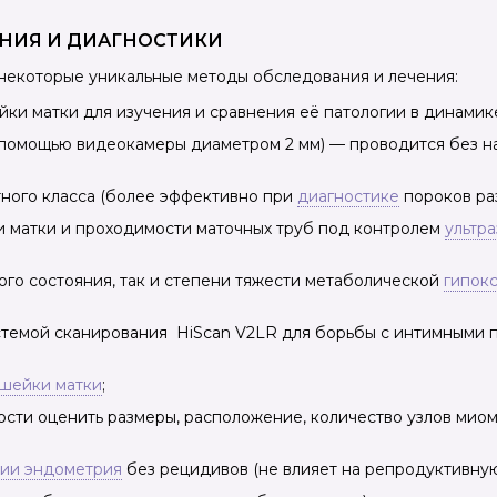
НИЯ И ДИАГНОСТИКИ
некоторые уникальные методы обследования и лечения:
и матки для изучения и сравнения её патологии в динамике
 помощью видеокамеры диаметром 2 мм) — проводится без н
тного класса (более эффективно при
диагностике
пороков раз
и матки и проходимости маточных труб под контролем
ультр
го состояния, так и степени тяжести метаболической
гипок
стемой сканирования HiScan V2LR для борьбы с интимными
 шейки матки
;
сти оценить размеры, расположение, количество узлов миом
зии эндометрия
без рецидивов (не влияет на репродуктивну