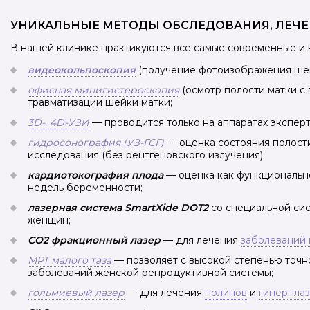
УНИКАЛЬНЫЕ МЕТОДЫ ОБСЛЕДОВАНИЯ, ЛЕЧЕ
В нашей клинике практикуются все самые современные и 
видеокольпоскопия
(получение фотоизображения шейк
офисная минигистероскопия
(осмотр полости матки с
травматизации шейки матки;
3D-, 4D-УЗИ
— проводится только на аппаратах экспер
гидросонография (УЗ-ГСГ)
— оценка состояния полост
исследования (без рентгеновского излучения);
кардиотокография плода
— оценка как функционально
недель беременности;
лазерная система SmartXide DOT2
cо специальной си
женщин;
СО2 фракционный лазер
— для лечения
заболеваний
МРТ малого таза
— позволяет с высокой степенью точно
заболеваний женской репродуктивной системы;
гольмиевый лазер
— для лечения
полипов
и
гиперпла