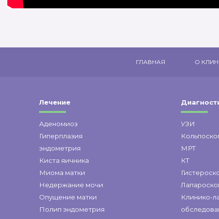
ГЛАВНАЯ
О КЛИН
Лечение
Диагност
Аденомиоз
УЗИ
Гиперплазия
Кольпоско
эндометрия
МРТ
Киста яичника
КТ
Миома матки
Гистероск
Недержание мочи
Лапароско
Опущение матки
Клинико-л
Полип эндометрия
обследова