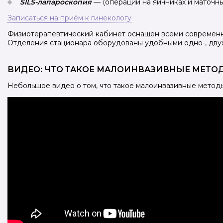
SILS-лапароскопия
— (операции на яичниках и маточны
Записаться на приём к гинекологу
Физиотерапевтический кабинет оснащён всеми современн
Отделения стационара оборудованы удобными одно-, дву
ВИДЕО: ЧТО ТАКОЕ МАЛОИНВАЗИВНЫЕ МЕТО
Небольшое видео о том, что такое малоинвазивные методы