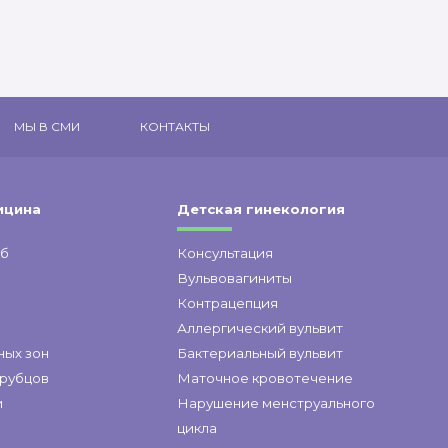
МЫ В СМИ
КОНТАКТЫ
ицина
Детская гинекология
уб
Консультация
а
Вульвовагиниты
Контрацепция
Аллергический вульвит
ных зон
Бактериальный вульвит
 рубцов
Маточное кровотечение
и
Нарушение менструального
цикла