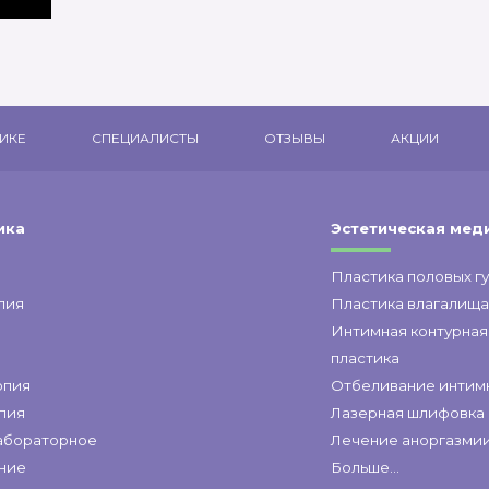
ИКЕ
СПЕЦИАЛИСТЫ
ОТЗЫВЫ
АКЦИИ
ика
Эстетическая мед
Пластика половых г
пия
Пластика влагалищ
Интимная контурная
пластика
опия
Отбеливание интим
пия
Лазерная шлифовка
абораторное
Лечение аноргазми
ние
Больше...