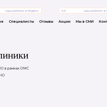
наш рейтинг в Яндекс
5,0
наш рейтинг в 
ке
Специалисты
Отзывы
Акции
Мы в СМИ
Кон
линики
О в рамках ОМС
НО