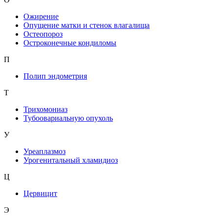
Ожирение
Опущение матки и стенок влагалища
Остеопороз
Остроконечные кондиломы
П
Полип эндометрия
Т
Трихомониаз
Тубоовариальную опухоль
У
Уреаплазмоз
Урогенитальный хламидиоз
Ц
Цервицит
Э