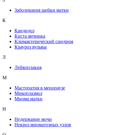
Заболевания шейки матки
К
Кандидоз
Киста яичника
Климактерический синдром
Крауроз вульвы
Л
Лейкоплакия
М
Мастопатия в менопаузе
Микоплазмоз
Миома матки
Н
Недержание мочи
Некроз миоматозных узлов
О