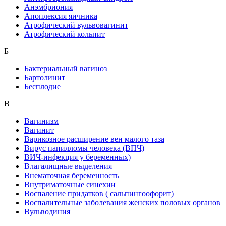
Анэмбриония
Апоплексия яичника
Атрофический вульвовагинит
Атрофический кольпит
Б
Бактериальный вагиноз
Бартолинит
Бесплодие
В
Вагинизм
Вагинит
Варикозное расширение вен малого таза
Вирус папилломы человека (ВПЧ)
ВИЧ-инфекция у беременных)
Влагалищные выделения
Внематочная беременность
Внутриматочные синехии
Воспаление придатков ( сальпингоофорит)
Воспалительные заболевания женских половых органов
Вульводиния