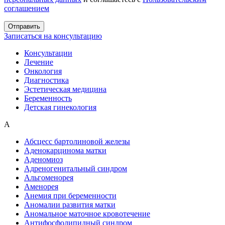
соглашением
Записаться на консультацию
Консультации
Лечение
Онкология
Диагностика
Эстетическая медицина
Беременность
Детская гинекология
А
Абсцесс бартолиновой железы
Аденокарцинома матки
Аденомиоз
Адреногенитальный синдром
Альгоменорея
Аменорея
Анемия при беременности
Аномалии развития матки
Аномальное маточное кровотечение
Антифосфолипидный синдром