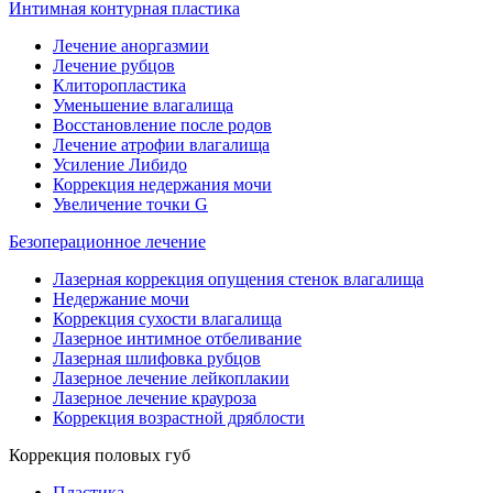
Интимная контурная пластика
Лечение аноргазмии
Лечение рубцов
Клиторопластика
Уменьшение влагалища
Восстановление после родов
Лечение атрофии влагалища
Усиление Либидо
Коррекция недержания мочи
Увеличение точки G
Безоперационное лечение
Лазерная коррекция опущения стенок влагалища
Недержание мочи
Коррекция сухости влагалища
Лазерное интимное отбеливание
Лазерная шлифовка рубцов
Лазерное лечение лейкоплакии
Лазерное лечение крауроза
Коррекция возрастной дряблости
Коррекция половых губ
Пластика