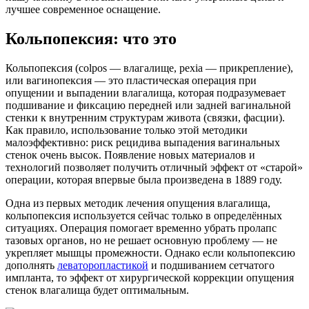
лучшее современное оснащение.
Кольпопексия: что это
Кольпопексия (colpos — влагалище, pexia — прикрепление),
или вагинопексия — это пластическая операция при
опущении и выпадении влагалища, которая подразумевает
подшивание и фиксацию передней или задней вагинальной
стенки к внутренним структурам живота (связки, фасции).
Как правило, использование только этой методики
малоэффективно: риск рецидива выпадения вагинальных
стенок очень высок. Появление новых материалов и
технологий позволяет получить отличный эффект от «старой»
операции, которая впервые была произведена в 1889 году.
Одна из первых методик лечения опущения влагалища,
кольпопексия используется сейчас только в определённых
ситуациях. Операция помогает временно убрать пролапс
тазовых органов, но не решает основную проблему — не
укрепляет мышцы промежности. Однако если кольпопексию
дополнять
леваторопластикой
и подшиванием сетчатого
импланта, то эффект от хирургической коррекции опущения
стенок влагалища будет оптимальным.