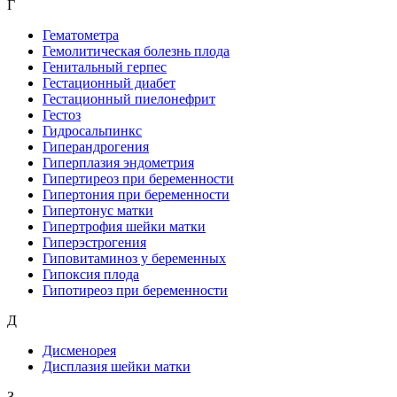
Г
Гематометра
Гемолитическая болезнь плода
Генитальный герпес
Гестационный диабет
Гестационный пиелонефрит
Гестоз
Гидросальпинкс
Гиперандрогения
Гиперплазия эндометрия
Гипертиреоз при беременности
Гипертония при беременности
Гипертонус матки
Гипертрофия шейки матки
Гиперэстрогения
Гиповитаминоз у беременных
Гипоксия плода
Гипотиреоз при беременности
Д
Дисменорея
Дисплазия шейки матки
З