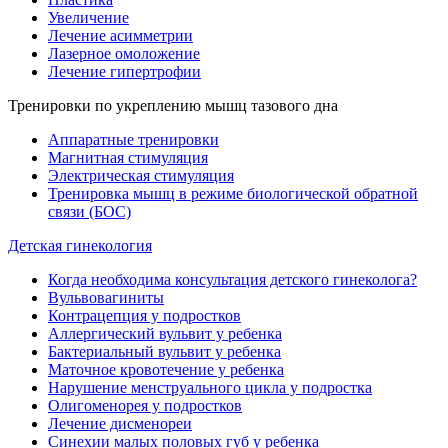
Увеличение
Лечение асимметрии
Лазерное омоложение
Лечение гипертрофии
Тренировки по укреплению мышц тазового дна
Аппаратные тренировки
Магнитная стимуляция
Электрическая стимуляция
Тренировка мышц в режиме биологической обратной
связи (БОС)
Детская гинекология
Когда необходима консультация детского гинеколога?
Вульвовагиниты
Контрацепция у подростков
Аллергический вульвит у ребенка
Бактериальный вульвит у ребенка
Маточное кровотечение у ребенка
Нарушение менструального цикла у подростка
Олигоменорея у подростков
Лечение дисменореи
Синехии малых половых губ у ребенка