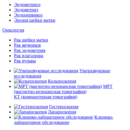
Эндометриоз
Эндометрит
Эндоцервикоз
Эрозия шейки матки
Онкология
Рак шейки матки
Рак яичников
Рак эндометрия
Рак влагалища
Рак вульвы
Ультразвуковые
исследования
Кольпоскопия
МРТ
(магнитно-резонансная томография)
КТ (компьютерная томография)
Гистероскопия
Лапароскопия
Клинико-
лабораторное обследование